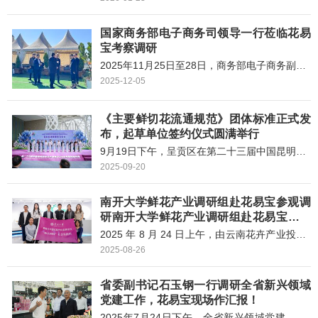
峰带领省、市、区三级人大代表、政协委员携
手新兴领域青年代表组成专项调研组，赴花易
国家商务部电子商务司领导一行莅临花易
宝开展实地调研参观。
宝考察调研
2025年11月25日至28日，商务部电子商务副司
长侯斌带领的调研组一行赴云南指导开展“数商
2025-12-05
兴农”进云南活动，并调研面向南亚“丝路电
商”合作情况。11 月 27 日，侯斌副司长带队莅
临花易宝，开展调研工作。
《主要鲜切花流通规范》团体标准正式发
布，起草单位签约仪式圆满举行
9月19日下午，呈贡区在第二十三届中国昆明国
际花卉展暨2025云南国际咖啡展7号馆举办了
2025-09-20
《主要鲜切花流通规范》团体标准发布会，昆
明花易宝科技有限公司是起草单位之一，公司
南开大学鲜花产业调研组赴花易宝参观调
董事长赵永能作为起草人之一受邀参加了本次
花卉标准联盟签约仪式。
研南开大学鲜花产业调研组赴花易宝参观
调研
2025 年 8 月 24 日上午，由云南花卉产业投资
管理公司牵头组织，南开大学鲜花产业调研组
2025-08-26
7 名师生组成的考察团，专程前往花易宝开展
参观调研工作。花易宝董事长赵永能热情接待
省委副书记石玉钢一行调研全省新兴领域
了调研组一行，双方围绕花易宝在花卉产业中
的主要做法展开深入交流。
党建工作，花易宝现场作汇报！
2025年7月24日下午，全省新兴领域党建工作