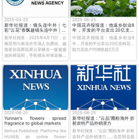
2025-04-23
2025-06-25
新华社报道：镜头连中外｜七
中国花卉报报道：他返乡创业8
彩“云花”香飘越镜头连中外｜七
年，开发的平台卖出20亿支鲜
彩“云花”香飘越南
花，助力花农户均增收超2万元
新华社报道：2025年4月11日，云
中国花卉报报道：他返乡创业8
南昆明斗南花卉市场人头攒动。越
年，开发的平台卖出20亿支鲜花，
南老街花商阮翠云穿梭在一簇簇盛
助力花农户均增收超2万元
放的鲜花间，手机镜头对准花株，
将最新价格和品质信息实时发送到
越南客户群。就在前一日，她带来
的河内客商在昆明花卉基地完成实
地考察，即将签订一份30万元人民
币的订单——这只是这位中越花卉
贸易“摆渡人”日常的缩影。
2025-06-25
2025-06-25
Yunnan's flowers spread
新华社报道：“云品”圈粉海外 折
fragrance to global markets
射农特产品外销潜力
Xinhua Published: Platforms like
新华社报道：“云品”圈粉海外 折射
HUAEB, an online flower
农特产品外销潜力……在昆明花易