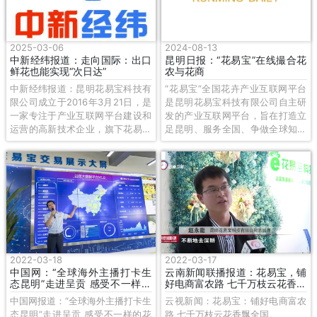
DeepSeek特别火热情况下，我们
营销口的人员也在运用着AI。以前
营销的小伙伴要苦思冥想很长时
2025-03-06
2024-08-13
间，可能想出一个很好的文案，现
中新经纬报道：走向国际：出口
昆明日报：“花易宝”在线撮合花
在，通过DeepSeek可以瞬间生出
鲜花也能实现“次日达”
农与花商
N个方案供你选择。现在我们的技
中新经纬报道：昆明花易宝科技有
“花易宝”全国花卉产业互联网平台
术人员正在研发一个新的功能，帮
限公司成立于2016年3月21日，是
是昆明花易宝科技有限公司自主研
助我们的购买商能够快速地识别、
一家专注于产业互联网平台建设和
发的产业互联网平台，旨在打造立
推荐一些好的花材。”
运营的高新技术企业，旗下花易宝
足昆明、服务全国、争做全球知名
是首家服务花商与花农在线撮合交
的花卉产业电商平台。昆明花易宝
易的垂直电商平台，于2017年3月
科技有限公司总经理赵永能介绍，
9日上线，截至2024年12月末，注
整个平台由“花田在线”智慧农业子
册花农、合作社超过4000户，全
平台、“花务通”物流信息子平台
国注册购买商超过60万家，交易品
和“花易宝”供应链电商交易子平台
种已覆盖云南全品类花卉。
组成，采用JAVA、Pyhon等技术
开发，通过阿里云、腾讯云和华为
云等先进云端分布式技术搭建。
2022-03-18
2022-03-17
中国网：“全球海外主播打卡生
云南新闻联播报道：花易宝，铺
态昆明”走进呈贡 感受不一样的
好电商富农路 七千万枝云花香飘
花都魅力
全国
中国网报道：“全球海外主播打卡生
云视新闻：花易宝：铺好电商富农
态昆明”走进呈贡 感受不一样的花
路 七千万枝云花香飘全国。