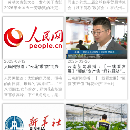
一劳动奖表彰大会，发布关于表彰
同主办的第二届全球数字贸易博览
2026年全国五一劳动奖的决定。
会（以下简称“数贸会”）在杭州国
花易宝总经理杨萍女士荣获全国五
际博览中心开幕。在丝路电商馆，
一劳动奖章。
以“开放、合作、创新、发展”为设
计理念的云南展区精彩亮相，云南
省商务厅牵头组织参展团集中展示
独具特色的云南数字贸易前沿项目
及成果。
2025-03-12
2025-03-20
人民网报道：“云花”乘“数”而兴
云南新闻联播：【一线看发
展】“颜值”变产值 “鲜花经济”正
当时
人民网报道：优雅的康乃馨、明艳
云南新闻联播：【一线看发展】“颜
的向日葵、璀璨的“高原红”……“三
值”变产值 “鲜花经济”正当时
八”国际妇女节前夕，鲜切花市场迎
来需求高峰。下午5点刚过，昆明
花易宝科技有限公司位于云南省昆
明市呈贡区的分拣中心内，工人们
开始有序地忙碌起来。