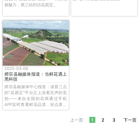
都魅力，第三站到访花易宝。
2025-03-06
师宗县融媒体报道：当鲜花遇上
黑科技
​师宗县融媒体中心报道：凌晨三点
的"花易宝"平台正上演着无声的竞
拍——来自全国的花商通过手机
APP实时查看鲜花品质，轻点屏幕
就能完成跨境订单。这种"云花
市"模式让交易效率提升60%，花
上一页
1
2
3
下一页
农收入增加三成。目前产业园年产
的1200万支鲜花，有35%通过数字
平台直供东南亚市场。