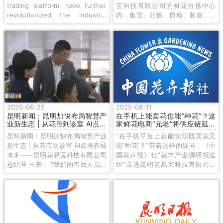
trading platform, have further
宝科技有限公司的鲜花分拣中心
revolutionized the industry.
内，集货、分拣、质检、装箱，经
With nearly 700,000 registered
过一系列信息化流程，这些离开土
users, the platform handles a
地不到24小时的鲜花便会从昆明市
transaction every five seconds
呈贡区，发往到全国各地和部分海
during peak hours. In 2024, the
外市场。
company launched HUAEB
Global, the international version
of its platform, expanding
Yunnan's supply chain to
overseas markets.
2025-06-25
2025-08-11
昆明新闻：昆明加快布局智慧产
在手机上能卖花也能“种花”？这
业新生态 | 从花市到诊室 AI点亮
家鲜花电商“元老”将供应链延伸
春城未来
至海外
昆明新闻：昆明加快布局智慧产业
“在手机平台上就能实现既卖花又
新生态 | 从花市到诊室 AI点亮春城
能‘种花’？”带着这样的疑问，《中
未来——昆明花易宝科技有限公司
国花卉报》社“花木产业调研报道
总经理 王东： “我们的售后人员主
组”走进昆明花易宝科技有限公司
要通过视频照片来判定他的售后是
（以下简称“花易宝”），探寻这家
什么问题，会花费大量的精力在图
全国首批B2B鲜花垂直电商的创新
片识别上。有了AI这种技术的提
之路。从线上撮合交易到智慧农业
升，我们通过AI识别，就可以帮售
布局，再到海外供应链拓展，花易
后人员提高工作效率。我们的团队
宝正以数字化、国际化的视角重塑
不光在售后方面运用了AI，在现在
产业格局。