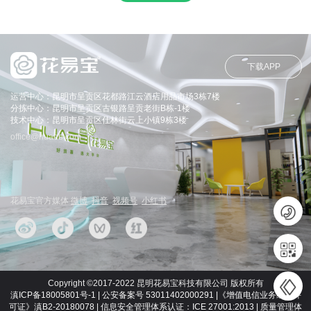
下载APP
运营中心：昆明市呈贡区花都路江云酒店用品市场3栋7楼
分拣中心：昆明市呈贡区古银路呈贡老街B栋-1楼
技术中心：昆明市呈贡区仕林街云上小镇9栋3楼
office@huaeb.com
花易宝官方媒体
微博
抖音
视频号
小红书
Copyright ©2017-2022 昆明花易宝科技有限公司 版权所有
滇ICP备18005801号-1 | 公安备案号 53011402000291 |《增值电信业务经营许
可证》滇B2-20180078 | 信息安全管理体系认证：ICE 27001:2013 | 质量管理体