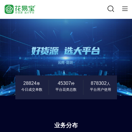
28824
45307
878302
单
种
人
今日成交单数
平台花类总数
平台用户使用
业务分布