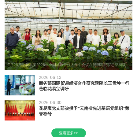
7月28日，花易宝2026年全国城市合伙人年中会议在昆明花易宝总部圆满举
行。来自全国各省区的城市合伙人代表齐聚春城，围绕"聚势千城·共赢未来"主
题，共商发展大计。
2026-06-13
商务部国际贸易经济合作研究院院长王雪坤一行
莅临花易宝调研
2026-06-30
花易宝党支部被授予“云南省先进基层党组织”荣
誉称号
查看更多>>