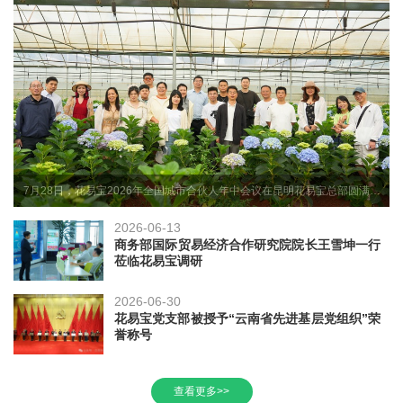
7月28日，花易宝2026年全国城市合伙人年中会议在昆明花易宝总部圆满举
行。来自全国各省区的城市合伙人代表齐聚春城，围绕"聚势千城·共赢未来"主
题，共商发展大计。
2026-06-13
商务部国际贸易经济合作研究院院长王雪坤一行
莅临花易宝调研
2026-06-30
花易宝党支部被授予“云南省先进基层党组织”荣
誉称号
查看更多>>