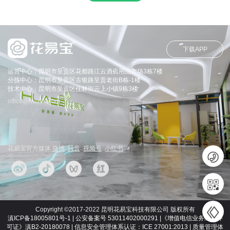
下载APP
运营中心：昆明市呈贡区花都路江云酒店用品市场3栋7楼
分拣中心：昆明市呈贡区古银路呈贡老街B栋-1楼
技术中心：昆明市呈贡区仕林街云上小镇9栋3楼
office@huaeb.com
花易宝官方媒体
微博
抖音
视频号
小红书
Copyright ©2017-2022 昆明花易宝科技有限公司 版权所有
滇ICP备18005801号-1 | 公安备案号 53011402000291 |《增值电信业务经营许
可证》滇B2-20180078 | 信息安全管理体系认证：ICE 27001:2013 | 质量管理体