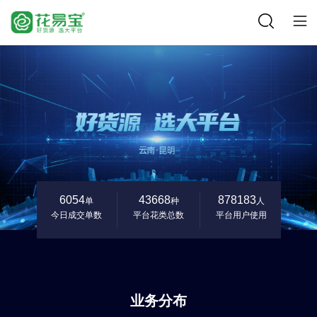
6054
43668
878183
单
种
人
今日成交单数
平台花类总数
平台用户使用
业务分布