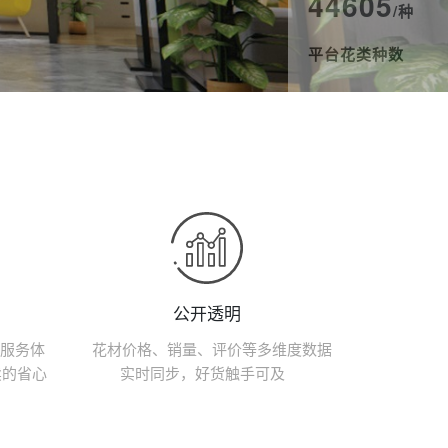
44605
/种
平台花类种数
877959
/人
平台用户使用量
公开透明
花材价格、销量、评价等多维度数据
服务体
实时同步，好货触手可及
卖的省心