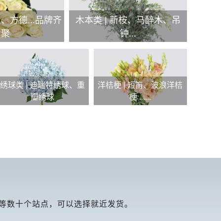
良、方德...品牌齐
木本类 | 新桉、马醉木、吊
聚
钟...
绣球类 | 迪瑞特绣球、重
洋桔梗 | 短笛、波浪洋桔
瓣绣球
梗 ......
等数十个站点，可以选择就近发货。