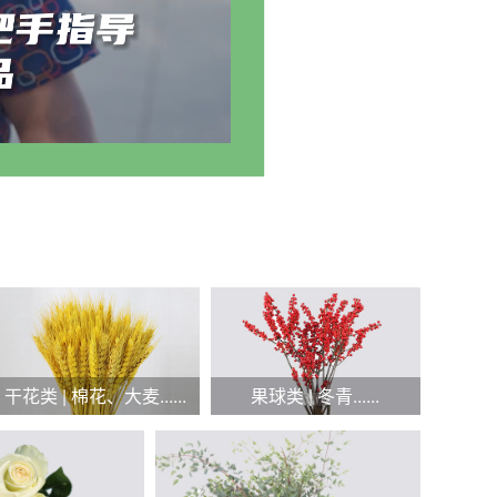
干花类 | 棉花、大麦......
果球类 | 冬青......