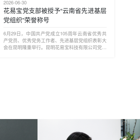
2026-06-30
2026-
花易宝党支部被授予“云南省先进基层
云
党组织”荣誉称号
选举
花
6月29日，中国共产党成立105周年云南省优秀共
20
产党员、优秀党务工作者、先进基层党组织表彰大
卉产
会在昆明隆重举行。昆明花易宝科技有限公司党支
重召
部被授予“云南省先进基层党组织”荣誉称号，省委
明、
副书记、省长王予波为花易宝党支部书记赵永能颁
员张
发奖牌。
农业
厅工
头部
量发