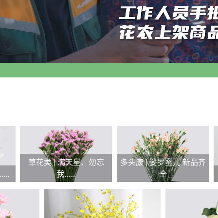
草花类 | 满天星、勿忘
多头康 | 娑罗蜜儿 新品齐
..
我......
全