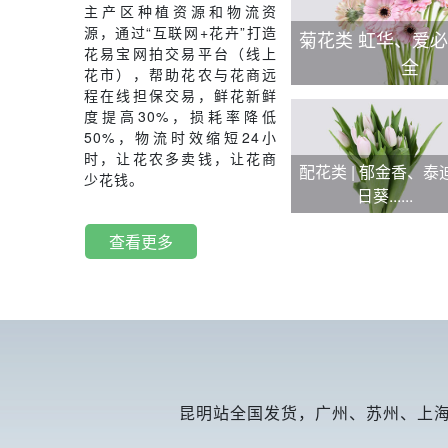
主产区种植资源和物流资
源，通过“互联网+花卉”打造
菊花类 虹华、爱
花易宝网拍交易平台（线上
全
花市），帮助花农与花商远
程在线担保交易，鲜花新鲜
度提高30%，损耗率降低
50%，物流时效缩短24小
时，让花农多卖钱，让花商
配花类 | 郁金香、泰
少花钱。
日葵......
查看更多
昆明站全国发货，广州、苏州、上