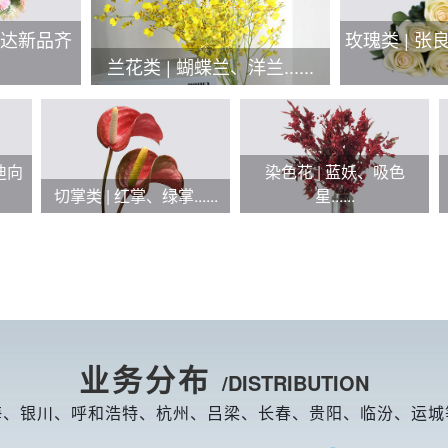
必达新品齐
玫瑰类 | 张
兰花类 | 蝴蝶兰、洋兰......
迪向
染色花 | 蓝妖、吸色
切掌类 | 红掌、绿掌......
星......
业务分布
/DISTRIBUTION
海、银川、呼和浩特、杭州、吕梁、长春、贵阳、临汾、运城